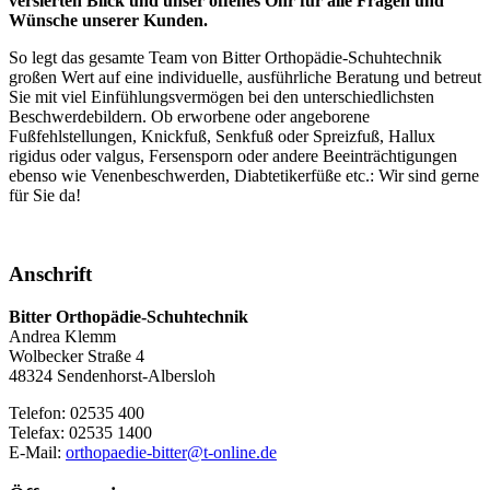
versierten Blick und unser offenes Ohr für alle Fragen und
Wünsche unserer Kunden.
So legt das gesamte Team von Bitter Orthopädie-Schuhtechnik
großen Wert auf eine individuelle, ausführliche Beratung und betreut
Sie mit viel Einfühlungsvermögen bei den unterschiedlichsten
Beschwerdebildern. Ob erworbene oder angeborene
Fußfehlstellungen, Knickfuß, Senkfuß oder Spreizfuß, Hallux
rigidus oder valgus, Fersensporn oder andere Beeinträchtigungen
ebenso wie Venenbeschwerden, Diabtetikerfüße etc.: Wir sind gerne
für Sie da!
Anschrift
Bitter Orthopädie-Schuhtechnik
Andrea Klemm
Wolbecker Straße 4
48324 Sendenhorst-Albersloh
Telefon: 02535 400
Telefax: 02535 1400
E-Mail:
orthopaedie-bitter@t-online.de